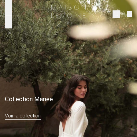
Ignorer et passer au contenu
Maison Lemoine
Connex
Eshop
Notre maison
Prenons rendez-vous
ENGLISH
Collection Mariée
Voir la collection