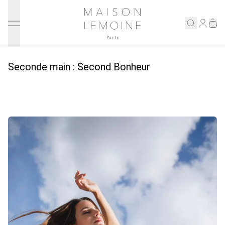
Ignorer et passer au contenu
Maison Lemoine
Connex
Eshop
Seconde main : Second Bonheur
Notre maison
Prenons rendez-vous
ENGLISH