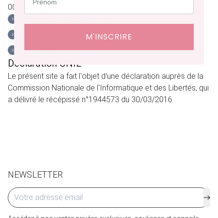
00045, le code APE 6202A et le N°TVA FR22424761419.
E-mail :
support@ovh.com
Hotline:
0 820 698 765
M'INSCRIRE
Site web :
http://www.ovh.com
Déclaration CNIL
Le présent site a fait l'objet d'une déclaration auprès de la
Commission Nationale de l'Informatique et des Libertés, qui
a délivré le récépissé n°1944573 du 30/03/2016.
NEWSLETTER