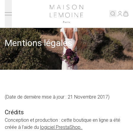
Ignorer et passer au contenu
Maison Lemoine
Connex
Eshop
Mentions légales
Notre maison
Prenons rendez-vous
ENGLISH
(Date de dernière mise à jour : 21 Novembre 2017)
Crédits
Conception et production : cette boutique en ligne a été
créée à l'aide du
logiciel PrestaShop.