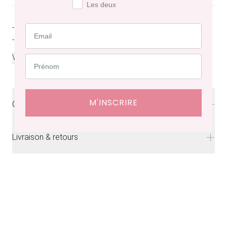
Les deux
- Blouse droite en crêpe polyester satiné blanc cassé
- Longueur depuis l’épaule de...
...
VOIR PLUS
M'INSCRIRE
Conseils
Laver a froid
Livraison & retours
Livraison
offerte en France à partir de 200€ d'achat.
Délais de livraison : 48 heures en France, ⁠3 à 10 jours à
l'international.
Retraits en boutiques (Paris et Bruxelles) : 3 à 5 jours.