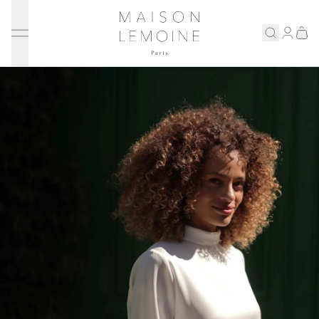
Ignorer et passer au contenu
Maison Lemoine
Connex
Eshop
Notre maison
Prenons rendez-vous
ENGLISH