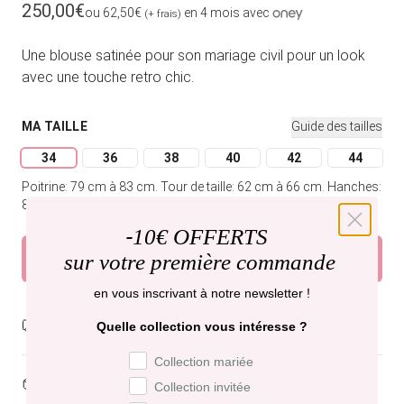
Prix habituel
250,00€
ou 62,50€
en 4 mois avec
(+ frais)
Une blouse satinée pour son mariage civil pour un look
avec une touche retro chic.
MA TAILLE
Guide des tailles
34
36
38
40
42
44
Variante épuisée ou indisponible
Variante épuisée ou indisponible
Variante épuisée ou indisponible
Variante épuisée ou indispon
Variante épuisée o
Variante
Poitrine: 79 cm à 83 cm.
Tour de taille: 62 cm à 66 cm.
Hanches:
87 cm à 91 cm.
-
10€ OFFERTS
sur votre première commande
Ajouter au panier
en vous inscrivant à notre newsletter !
Livraison gratuite,
recevez-la lundi .
Quelle collection vous intéresse ?
Préférence de collection
Collection mariée
Dispo en boutique
Paris et Bruxelles
Collection invitée