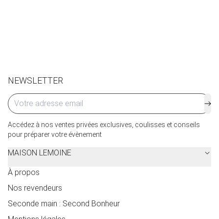
Retours et échanges possibles sous 14 jours. Des frais
de service seront facturés selon le pays d’expédition.
Cliquez ici
pour plus de détails.
NEWSLETTER
Accédez à nos ventes privées exclusives, coulisses et conseils
pour préparer votre évènement
MAISON LEMOINE
À propos
Nos revendeurs
Seconde main : Second Bonheur