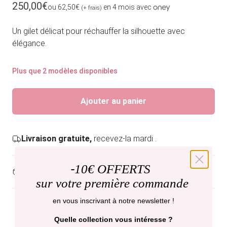
Prix habituel
250,00€
ou 62,50€
en 4 mois avec
(+ frais)
Un gilet délicat pour réchauffer la silhouette avec
élégance.
Plus que 2 modèles disponibles
Ajouter au panier
Livraison gratuite,
recevez-la mardi .
-
10€ OFFERTS
Dispo en boutique
Paris et Bruxelles
sur votre première commande
en vous inscrivant à notre newsletter !
Quelle collection vous intéresse ?