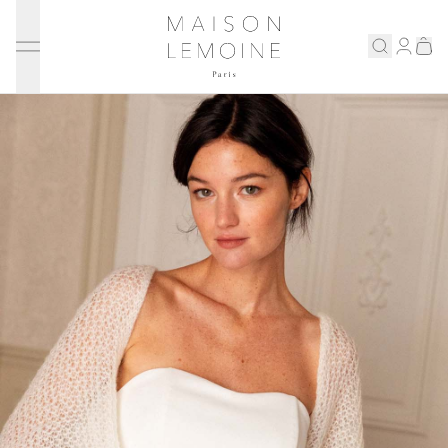
Ignorer et passer au contenu
Maison Lemoine
Connex
Eshop
Notre maison
Prenons rendez-vous
ENGLISH