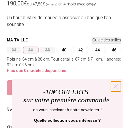
Prix habituel
190,00€
ou 47,50€
en 4 mois avec
(+ frais)
Un haut bustier de mariée à associer au bas que l'on
souhaite.
MA TAILLE
Guide des tailles
34
36
38
40
42
44
46
Variante épuisée ou indisponible
Variante épuisée ou indisponible
Variante épuisée ou indisponible
Variante épuisée ou indisponible
Variante épuisée ou indi
Variante épuisée
Variant
Poitrine: 84 cm à 88 cm.
Tour de taille: 67 cm à 71 cm.
Hanches:
92 cm à 96 cm.
Plus que 0 modèles disponibles
Épuisé
Prévenez-moi
-
10€ OFFERTS
sur votre première commande
Livraison gratuite,
recevez-la vendredi .
en vous inscrivant à notre newsletter !
Quelle collection vous intéresse ?
Dispo en boutique
Paris et Bruxelles