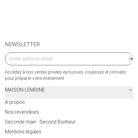
Retours et échanges possibles sous 14 jours. Des frais
de service seront facturés selon le pays d’expédition.
Cliquez ici
pour plus de détails.
NEWSLETTER
Accédez à nos ventes privées exclusives, coulisses et conseils
pour préparer votre évènement
MAISON LEMOINE
À propos
Nos revendeurs
Seconde main : Second Bonheur
Mentions légales