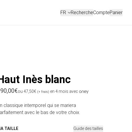
Connexion
FR
Recherche
Compte
Panier
FRANÇAIS
ENGLISH
Haut Inès blanc
rix habituel
90,00€
ou 47,50€
en 4 mois avec
(+ frais)
n classique intemporel qui se mariera
arfaitement avec le bas de votre choix.
MA TAILLE
Guide des tailles