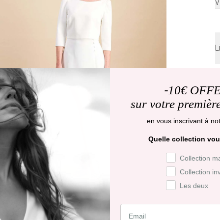
V
L
L
d
-
10€ OFF
sur votre premiè
D
j
en vous inscrivant à not
R
Quelle collection vou
j
Préférence de co
Collection m
Collection in
R
f
Les deux
d
C