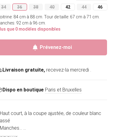
34
36
38
40
42
44
46
Variante épuisée ou indisponible
Variante épuisée ou indisponible
Variante épuisée ou indisponible
Variante épuisée ou indisponible
Variante épuisée ou indisponible
Variante épuisée ou indis
Variante épuisée o
oitrine: 84 cm à 88 cm.
Tour de taille: 67 cm à 71 cm.
anches: 92 cm à 96 cm.
lus que 0 modèles disponibles
Épuisé
Prévenez-moi
Livraison gratuite,
recevez-la mercredi .
Dispo en boutique
Paris et Bruxelles
 Haut court, à la coupe ajustée, de couleur blanc
assé
 Manches...
...