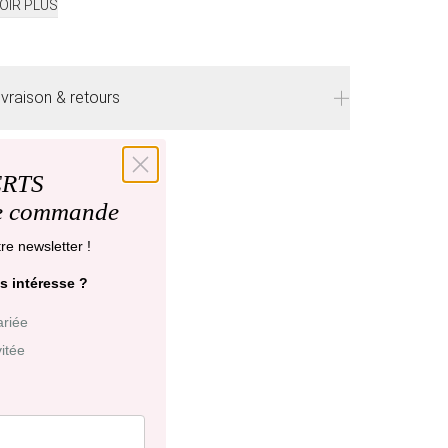
OIR PLUS
ivraison & retours
ivraison
offerte en France à partir de 200€
'achat.
ERTS
re commande
élais de livraison : 48 heures en France, ⁠3 à 10
ours à l'international.
re newsletter !
etraits en boutiques (Paris et Bruxelles) : 3 à 5
s intéresse ?
ours.
llection
ariée
vitée
etours et échanges possibles sous 14 jours. Des
rais de service seront facturés selon le pays
’expédition.
liquez ici
pour plus de détails.