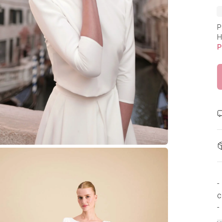
P
H
P
-
c
-