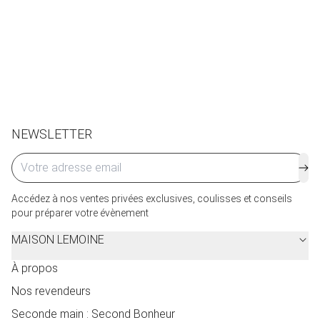
Retraits en boutiques (Paris et Bruxelles) : 3 à 5 jours.
Retours et échanges possibles sous 14 jours. Des frais
de service seront facturés selon le pays d’expédition.
Cliquez ici
pour plus de détails.
NEWSLETTER
Accédez à nos ventes privées exclusives, coulisses et conseils
pour préparer votre évènement
MAISON LEMOINE
À propos
Nos revendeurs
Seconde main : Second Bonheur