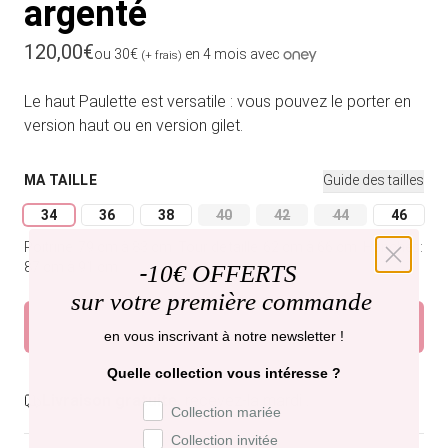
argenté
Prix habituel
120,00€
ou 30€
en 4 mois avec
(+ frais)
Le haut Paulette est versatile : vous pouvez le porter en
version haut ou en version gilet.
MA TAILLE
Guide des tailles
34
36
38
40
42
44
46
Variante épuisée ou indisponible
Variante épuisée ou indisponible
Variante épuisée ou indisponible
Variante épuisée ou indisponible
Variante épuisée ou indi
Variante épuisée
Variant
Poitrine: 79 cm à 83 cm.
Tour de taille: 62 cm à 66 cm.
Hanches:
87 cm à 91 cm.
-
10€ OFFERTS
sur votre première commande
Ajouter au panier
en vous inscrivant à notre newsletter !
Quelle collection vous intéresse ?
Livraison gratuite,
recevez-la mardi .
Préférence de collection
Collection mariée
Collection invitée