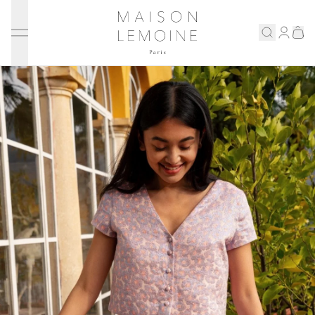
Ignorer et passer au contenu
Maison Lemoine
Connex
Eshop
Notre maison
Prenons rendez-vous
ENGLISH