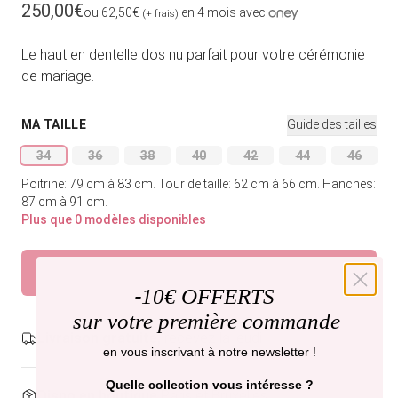
Prix habituel
250,00€
ou 62,50€
en 4 mois avec
(+ frais)
Le haut en dentelle dos nu parfait pour votre cérémonie
de mariage.
MA TAILLE
Guide des tailles
34
36
38
40
42
44
46
Variante épuisée ou indisponible
Variante épuisée ou indisponible
Variante épuisée ou indisponible
Variante épuisée ou indisponible
Variante épuisée ou indi
Variante épuisée
Variant
Poitrine: 79 cm à 83 cm.
Tour de taille: 62 cm à 66 cm.
Hanches:
87 cm à 91 cm.
Plus que 0 modèles disponibles
Épuisé
Prévenez-moi
-
10€ OFFERTS
sur votre première commande
Livraison gratuite,
recevez-la jeudi .
en vous inscrivant à notre newsletter !
Quelle collection vous intéresse ?
Dispo en boutique
Paris et Bruxelles