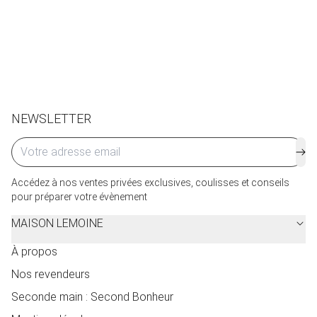
Retours et échanges possibles sous 14 jours. Des frais
de service seront facturés selon le pays d’expédition.
Cliquez ici
pour plus de détails.
NEWSLETTER
Accédez à nos ventes privées exclusives, coulisses et conseils
pour préparer votre évènement
MAISON LEMOINE
À propos
Nos revendeurs
Seconde main : Second Bonheur