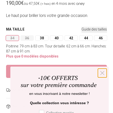
Prix habituel
190,00€
ou 47,50€
en 4 mois avec
(+ frais)
Le haut pour briller lors votre grande occasion.
MA TAILLE
Guide des tailles
34
36
38
40
42
44
46
Variante épuisée ou indisponible
Variante épuisée ou indisponible
Variante épuisée ou indisponible
Variante épuisée ou indisponible
Variante épuisée ou indi
Variante épuisée
Variant
Poitrine: 79 cm à 83 cm.
Tour de taille: 62 cm à 66 cm.
Hanches:
87 cm à 91 cm.
Plus que 0 modèles disponibles
Épuisé
Prévenez-moi
-
10€ OFFERTS
sur votre première commande
Livraison gratuite,
recevez-la mardi .
en vous inscrivant à notre newsletter !
Quelle collection vous intéresse ?
Dispo en boutique
Paris et Bruxelles
Préférence de collection
Collection mariée