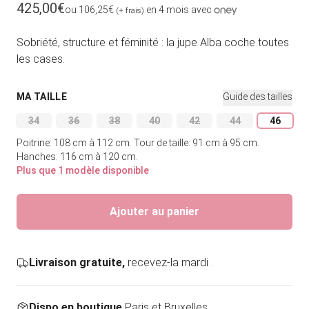
Prix habituel
425,00€
ou 106,25€
en 4 mois avec
(+ frais)
Sobriété, structure et féminité : la jupe Alba coche toutes
les cases.
MA TAILLE
Guide des tailles
34
36
38
40
42
44
46
Variante épuisée ou indisponible
Variante épuisée ou indisponible
Variante épuisée ou indisponible
Variante épuisée ou indisponible
Variante épuisée ou indi
Variante épuisée
Variant
Poitrine: 108 cm à 112 cm.
Tour de taille: 91 cm à 95 cm.
Hanches: 116 cm à 120 cm.
Plus que 1 modèle disponible
Ajouter au panier
Livraison gratuite,
recevez-la mardi .
Dispo en boutique
Paris et Bruxelles