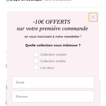
-
10€ OFFERTS
sur votre première commande
FABRIQUÉ EN
MATIÈRE
en vous inscrivant à notre newsletter !
EUROPE
RECYCLÉE
Quelle collection vous intéresse ?
- Jupe longue évasée
Préférence de collection
Collection mariée
- Longueur côté sous ceinture de 114 cm (taille...
...
Collection invitée
VOIR PLUS
Les deux
Traçabilité & compositions
Fabriquée en Europe (Pologne) dans un atelier 100%
féminin, et audité par des experts indépendants garants
Conseils