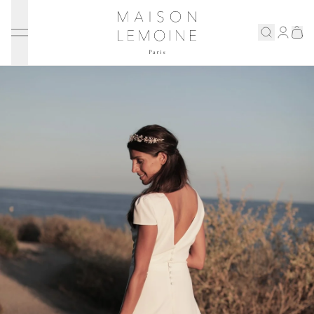
Ignorer et passer au contenu
Maison Lemoine
Connex
Eshop
Notre maison
Prenons rendez-vous
ENGLISH