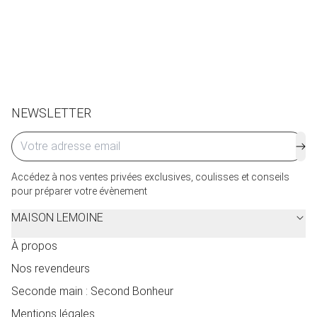
Retours et échanges possibles sous 14 jours. Des frais
de service seront facturés selon le pays d’expédition.
Cliquez ici
pour plus de détails.
NEWSLETTER
Accédez à nos ventes privées exclusives, coulisses et conseils
pour préparer votre évènement
MAISON LEMOINE
À propos
Nos revendeurs
Seconde main : Second Bonheur
Mentions légales