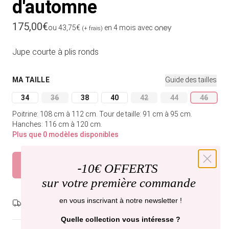
d'automne
Prix habituel
175,00€
ou 43,75€
en 4 mois avec
(+ frais)
Jupe courte à plis ronds
MA TAILLE
Guide des tailles
34
36
38
40
42
44
46
Variante épuisée ou indisponible
Variante épuisée ou indisponible
Variante épuisée ou indisponible
Variante épuisée ou indisponible
Variante épuisée ou indi
Variante épuisée
Variant
Poitrine: 108 cm à 112 cm.
Tour de taille: 91 cm à 95 cm.
Hanches: 116 cm à 120 cm.
Plus que 0 modèles disponibles
Épuisé
Prévenez-moi
-
10€ OFFERTS
sur votre première commande
en vous inscrivant à notre newsletter !
Livraison gratuite,
recevez-la mercredi .
Quelle collection vous intéresse ?