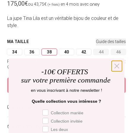
Prix habituel
175,00€
ou 43,75€
en 4 mois avec
(+ frais)
La jupe Tina Lila est un véritable bijou de couleur et de
style.
MA TAILLE
Guide des tailles
34
36
38
40
42
44
46
Variante épuisée ou indisponible
Variante épuisée ou indisponible
Variante épuisée ou indisponible
Variante épuisée ou indisponible
Variante épuisée ou indi
Variante épuisée
Variant
Poitrine: 89 cm à 93 cm.
Tour de taille: 72 cm à 76 cm.
Hanches:
97 cm à 101 cm.
-
10€ OFFERTS
sur votre première commande
Ajouter au panier
en vous inscrivant à notre newsletter !
Quelle collection vous intéresse ?
Livraison gratuite,
recevez-la vendredi .
Préférence de collection
Collection mariée
Collection invitée
Dispo en boutique
Paris et Bruxelles
Les deux