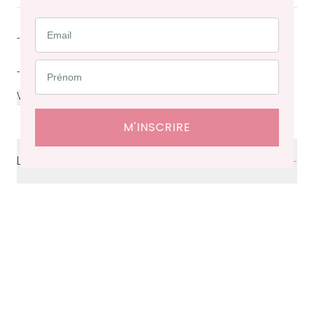
- Jupe courte en crêpe texturé lilas
- Longueur côté sous ceinture...
...
VOIR PLUS
M'INSCRIRE
Livraison & retours
Livraison
offerte en France à partir de 200€ d'achat.
Délais de livraison : 48 heures en France, ⁠3 à 10 jours à
l'international.
Retraits en boutiques (Paris et Bruxelles) : 3 à 5 jours.
Retours et échanges possibles sous 14 jours. Des frais