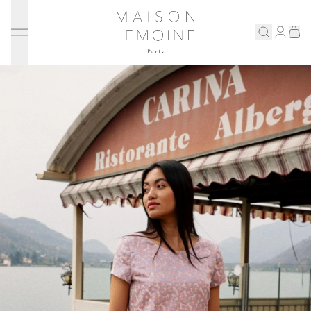
Ignorer et passer au contenu
Maison Lemoine
Connex
Eshop
Notre maison
Prenons rendez-vous
ENGLISH