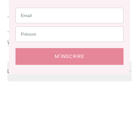
- Jupe courte en mousseline imprimée fleuri
- Longueur côté sous ceinture...
...
VOIR PLUS
M'INSCRIRE
Livraison & retours
Livraison
offerte en France à partir de 200€ d'achat.
Délais de livraison : 48 heures en France, ⁠3 à 10 jours à
l'international.
Retraits en boutiques (Paris et Bruxelles) : 3 à 5 jours.
Retours et échanges possibles sous 14 jours. Des frais