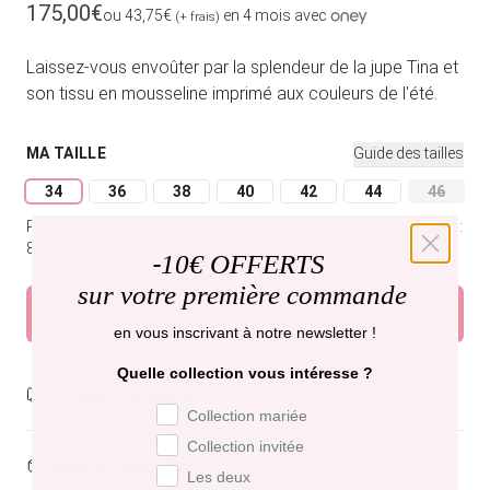
Prix habituel
175,00€
ou 43,75€
en 4 mois avec
(+ frais)
Laissez-vous envoûter par la splendeur de la jupe Tina et
son tissu en mousseline imprimé aux couleurs de l'été.
MA TAILLE
Guide des tailles
34
36
38
40
42
44
46
Variante épuisée ou indisponible
Variante épuisée ou indisponible
Variante épuisée ou indisponible
Variante épuisée ou indisponible
Variante épuisée ou indi
Variante épuisée
Variant
Poitrine: 79 cm à 83 cm.
Tour de taille: 62 cm à 66 cm.
Hanches:
87 cm à 91 cm.
-
10€ OFFERTS
sur votre première commande
Ajouter au panier
en vous inscrivant à notre newsletter !
Quelle collection vous intéresse ?
Livraison gratuite,
recevez-la jeudi .
Préférence de collection
Collection mariée
Collection invitée
Dispo en boutique
Paris et Bruxelles
Les deux