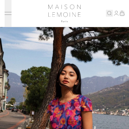
Ignorer et passer au contenu
Maison Lemoine
Connex
Eshop
Notre maison
Prenons rendez-vous
ENGLISH