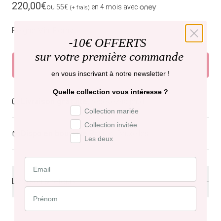
Prix habituel
220,00€
ou 55€
en 4 mois avec
(+ frais)
Peigne Mini Romy
-
10€ OFFERTS
sur votre première commande
Ajouter au panier
en vous inscrivant à notre newsletter !
Quelle collection vous intéresse ?
Livraison gratuite,
recevez-la jeudi .
Préférence de collection
Collection mariée
Collection invitée
Dispo en boutique
Paris et Bruxelles
Les deux
Livraison & retours
Livraison
offerte en France à partir de 200€ d'achat.