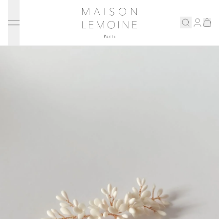
Ignorer et passer au contenu
Maison Lemoine
Connex
Eshop
Notre maison
Prenons rendez-vous
ENGLISH