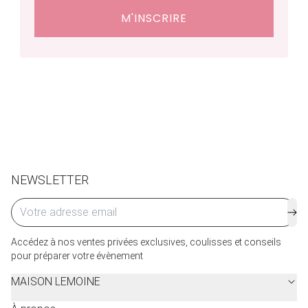
Délais de livraison : 48 heures en France, ⁠3 à 10 jours à
M'INSCRIRE
l'international.
Retraits en boutiques (Paris et Bruxelles) : 3 à 5 jours.
Retours et échanges possibles sous 14 jours. Des frais
de service seront facturés selon le pays d’expédition.
Cliquez ici
pour plus de détails.
NEWSLETTER
Accédez à nos ventes privées exclusives, coulisses et conseils
pour préparer votre évènement
MAISON LEMOINE