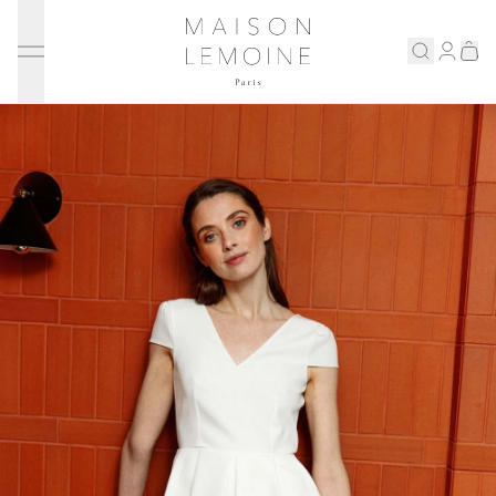
Ignorer et passer au contenu
Maison Lemoine
Connex
Eshop
Notre maison
Prenons rendez-vous
ENGLISH