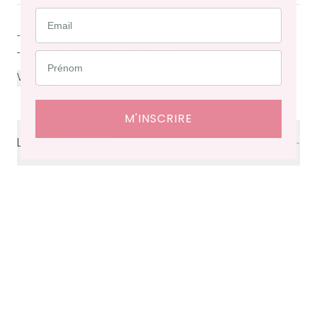
- Robe courte en crêpe de polyester blanc cassé
- Longueur totale depuis l’épaule...
...
VOIR PLUS
M'INSCRIRE
Livraison & retours
Livraison
offerte en France à partir de 200€ d'achat.
Délais de livraison : 48 heures en France, ⁠3 à 10 jours à
l'international.
Retraits en boutiques (Paris et Bruxelles) : 3 à 5 jours.
Retours et échanges possibles sous 14 jours. Des frais
de service seront facturés selon le pays d’expédition.