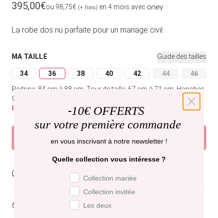
Prix habituel
395,00€
ou 98,75€
en 4 mois avec
(+ frais)
La robe dos nu parfaite pour un mariage civil.
MA TAILLE
Guide des tailles
34
36
38
40
42
44
46
Variante épuisée ou indisponible
Variante épuisée ou indisponible
Variante épuisée ou indisponible
Variante épuisée ou indisponible
Variante épuisée ou indi
Variante épuisée
Variant
Poitrine: 84 cm à 88 cm.
Tour de taille: 67 cm à 71 cm.
Hanches:
92 cm à 96 cm.
-
10€ OFFERTS
Plus que 1 modèle disponible
sur votre première commande
Ajouter au panier
en vous inscrivant à notre newsletter !
Quelle collection vous intéresse ?
Livraison gratuite,
recevez-la vendredi .
Préférence de collection
Collection mariée
Collection invitée
Dispo en boutique
Paris et Bruxelles
Les deux