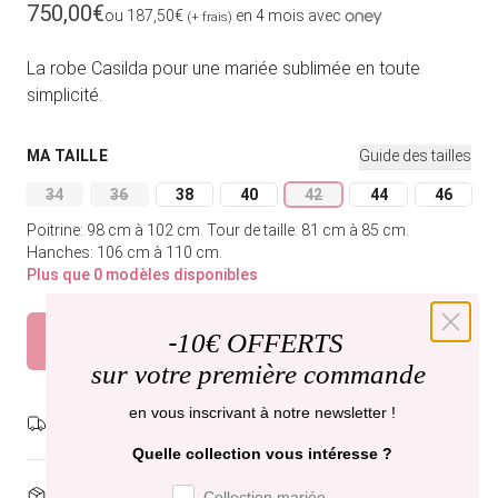
Prix habituel
750,00€
ou 187,50€
en 4 mois avec
(+ frais)
La robe Casilda pour une mariée sublimée en toute
simplicité.
MA TAILLE
Guide des tailles
34
36
38
40
42
44
46
Variante épuisée ou indisponible
Variante épuisée ou indisponible
Variante épuisée ou indisponible
Variante épuisée ou indisponible
Variante épuisée ou indi
Variante épuisée
Variant
Poitrine: 98 cm à 102 cm.
Tour de taille: 81 cm à 85 cm.
Hanches: 106 cm à 110 cm.
Plus que 0 modèles disponibles
Épuisé
-
10€ OFFERTS
Prévenez-moi
sur votre première commande
en vous inscrivant à notre newsletter !
Livraison gratuite,
recevez-la mercredi .
Quelle collection vous intéresse ?
Préférence de collection
Dispo en boutique
Paris et Bruxelles
Collection mariée