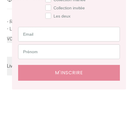
Collection invitée
Les deux
- Robe longue portefeuille en crêpe de soie blanc cassé
- Longueur totale...
...
VOIR PLUS
Livraison & retours
M'INSCRIRE
Livraison
offerte en France à partir de 200€ d'achat.
Délais de livraison : 48 heures en France, ⁠3 à 10 jours à
l'international.
Retraits en boutiques (Paris et Bruxelles) : 3 à 5 jours.
Retours et échanges possibles sous 14 jours. Des frais