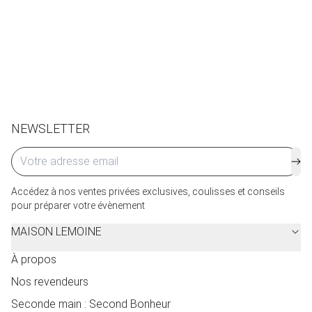
Retraits en boutiques (Paris et Bruxelles) : 3 à 5 jours.
Retours et échanges possibles sous 14 jours. Des frais
de service seront facturés selon le pays d’expédition.
Cliquez ici
pour plus de détails.
NEWSLETTER
Accédez à nos ventes privées exclusives, coulisses et conseils
pour préparer votre évènement
MAISON LEMOINE
À propos
Nos revendeurs
Seconde main : Second Bonheur