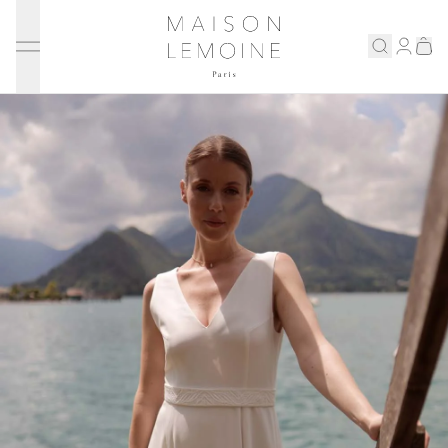
Ignorer et passer au contenu
Maison Lemoine
Connex
Eshop
Notre maison
Prenons rendez-vous
ENGLISH