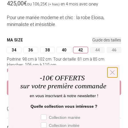
Prix habituel
425,00€
ou 106,25€
en 4 mois avec
(+ frais)
Pour une mariée moderne et chic : la robe Eloisa,
minimaliste et irrésistible.
MA SIZE
Guide des tailles
34
36
38
40
42
44
46
Variante épuisée ou indisponible
Variante épuisée ou indisponible
Variante épuisée ou indisponible
Variante épuisée ou indisponible
Variante épuisée ou indi
Variante épuisée
Variant
Poitrine: 98 cm à 102 cm.
Tour de taille: 81 cm à 85 cm.
Hanches: 106 cm à 110 cm.
Plus que 1 modèle disponible
-
10€ OFFERTS
sur votre première commande
Ajouter au panier
en vous inscrivant à notre newsletter !
Quelle collection vous intéresse ?
Livraison gratuite,
recevez-la mercredi .
Préférence de collection
Collection mariée
Collection invitée
Dispo en boutique
Paris et Bruxelles