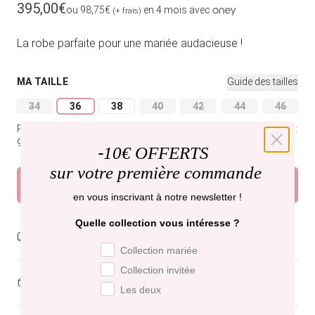
Prix habituel
395,00€
ou 98,75€
en 4 mois avec
(+ frais)
La robe parfaite pour une mariée audacieuse !
MA TAILLE
Guide des tailles
34
36
38
40
42
44
46
Variante épuisée ou indisponible
Variante épuisée ou indisponible
Variante épuisée ou indisponible
Variante épuisée ou indisponible
Variante épuisée ou indi
Variante épuisée
Variant
Poitrine: 84 cm à 88 cm.
Tour de taille: 67 cm à 71 cm.
Hanches:
92 cm à 96 cm.
-
10€ OFFERTS
sur votre première commande
Ajouter au panier
en vous inscrivant à notre newsletter !
Quelle collection vous intéresse ?
Livraison gratuite,
recevez-la jeudi .
Préférence de collection
Collection mariée
Collection invitée
Dispo en boutique
Paris et Bruxelles
Les deux