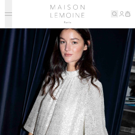
Ignorer et passer au contenu
Maison Lemoine
Connex
Eshop
Notre maison
Prenons rendez-vous
ENGLISH