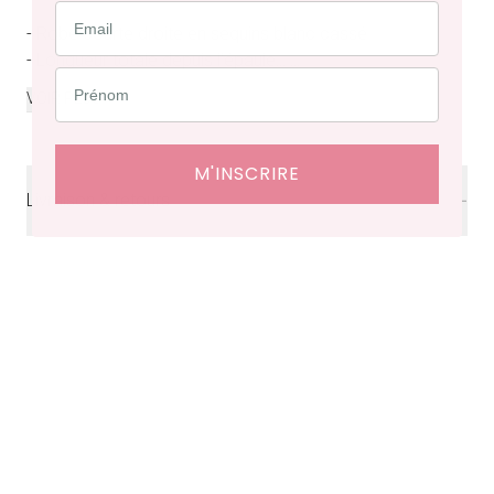
- Robe courte droite en sequins blanc cassé
- Longueur totale depuis l’épaule...
...
VOIR PLUS
M'INSCRIRE
Livraison & retours
Livraison
offerte en France à partir de 200€ d'achat.
Délais de livraison : 48 heures en France, ⁠3 à 10 jours à
l'international.
Retraits en boutiques (Paris et Bruxelles) : 3 à 5 jours.
Retours et échanges possibles sous 14 jours. Des frais
de service seront facturés selon le pays d’expédition.