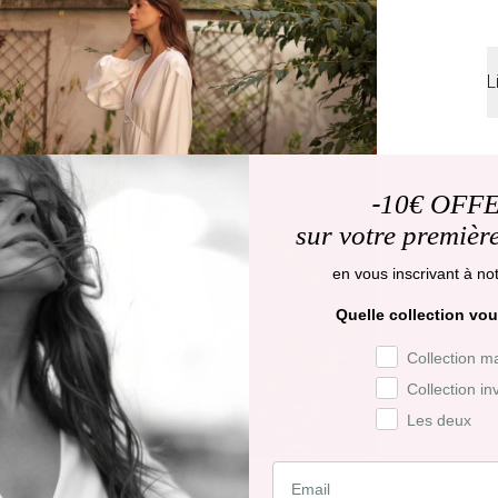
L
L
d
-
10€ OFF
D
sur votre premiè
j
en vous inscrivant à not
R
j
Quelle collection vou
Préférence de co
Collection m
R
Collection in
f
d
Les deux
C