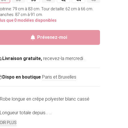
Variante épuisée ou indisponible
Variante épuisée ou indisponible
Variante épuisée ou indisponible
Variante épuisée ou indisponible
Variante épuisée ou indisponible
Variante épuisée ou indis
Variante épuisée o
oitrine: 79 cm à 83 cm.
Tour de taille: 62 cm à 66 cm.
anches: 87 cm à 91 cm.
lus que 0 modèles disponibles
Épuisé
Prévenez-moi
Livraison gratuite,
recevez-la mercredi .
Dispo en boutique
Paris et Bruxelles
 Robe longue en crêpe polyester blanc cassé
 Longueur totale depuis...
...
OIR PLUS