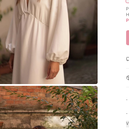
P
H
P
-
-
V