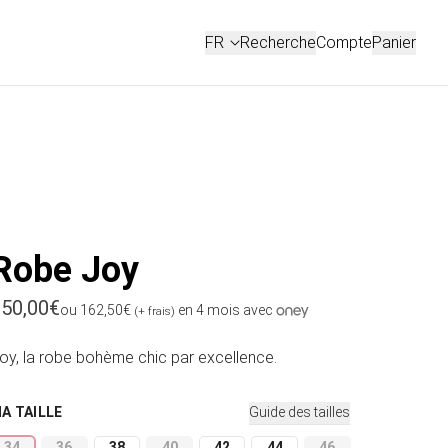
Connexion
FR
Recherche
Compte
Panier
FRANÇAIS
ENGLISH
Robe Joy
rix habituel
50,00€
ou 162,50€
en 4 mois avec
(+ frais)
oy, la robe bohème chic par excellence.
MA TAILLE
Guide des tailles
34
36
38
40
42
44
46