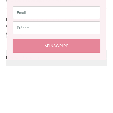
Dispo en boutique
Paris et Bruxelles
Robe longue en drap de soie écru, à fines bretelles. Le
décolleté devant est en...
...
VOIR PLUS
M'INSCRIRE
Livraison & retours
Livraison
offerte en France à partir de 200€ d'achat.
Délais de livraison : 48 heures en France, ⁠3 à 10 jours à
l'international.
Retraits en boutiques (Paris et Bruxelles) : 3 à 5 jours.
Retours et échanges possibles sous 14 jours. Des frais