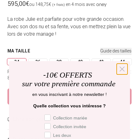
Prix habituel
595,00€
ou 148,75€
en 4 mois avec
(+ frais)
La robe Julie est parfaite pour votre grande occasion.
Avec son dos nu et sa fente, vous en mettrez plein la vue
lors de votre mariage !
MA TAILLE
Guide des tailles
34
36
38
40
42
44
Variante épuisée ou indisponible
Variante épuisée ou indisponible
Variante épuisée ou indisponible
Variante épuisée ou indispon
Variante épuisée o
Variante
Poitrine: 79 cm à 83 cm.
Tour de taille: 62 cm à 66 cm.
Hanches:
-
10€ OFFERTS
87 cm à 91 cm.
sur votre première commande
en vous inscrivant à notre newsletter !
Ajouter au panier
Quelle collection vous intéresse ?
Préférence de collection
Collection mariée
Livraison gratuite,
recevez-la mardi .
Collection invitée
Les deux