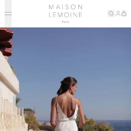
Ignorer et passer au contenu
Maison Lemoine
Connex
Eshop
Notre maison
Prenons rendez-vous
ENGLISH