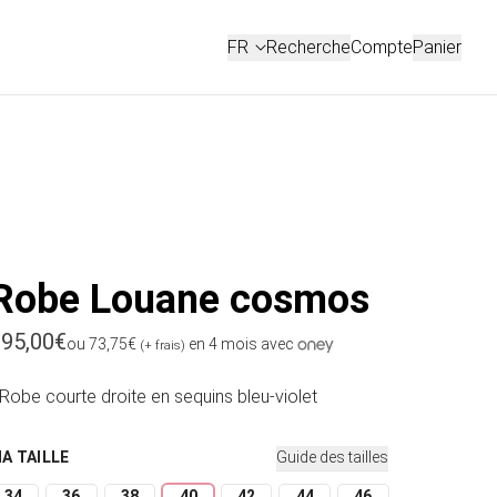
Connexion
FR
Recherche
Compte
Panier
FRANÇAIS
ENGLISH
Robe Louane cosmos
rix habituel
95,00€
ou 73,75€
en 4 mois avec
(+ frais)
 Robe courte droite en sequins bleu-violet
MA TAILLE
Guide des tailles
34
36
38
40
42
44
46