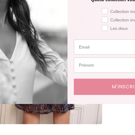
V
Préférence de co
Collection m
Collection in
Les deux
L
L
d
D
j
M'INSCRI
R
j
R
f
d