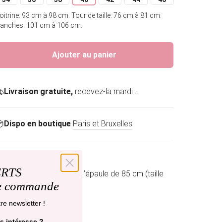
Variante épuisée ou indisponible
Variante épuisée ou indisponible
Variante épuisée ou indisponible
Variante épuisée ou indisponible
Variante épuisée ou indisponible
Variante épuisée ou indis
Variante épuisée o
oitrine: 93 cm à 98 cm.
Tour de taille: 76 cm à 81 cm.
anches: 101 cm à 106 cm.
Ajouter au panier
Livraison gratuite,
recevez-la mardi .
Dispo en boutique
Paris et Bruxelles
ERTS
- Longueur totale depuis l’épaule de 85 cm (taille
re commande
8)
re newsletter !
.
...
s intéresse ?