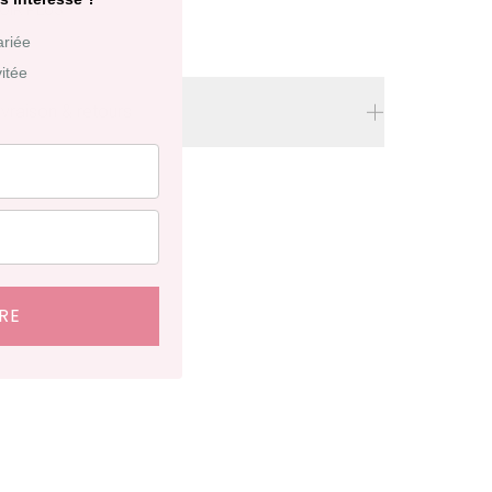
OIR PLUS
llection
ariée
vitée
ivraison & retours
ivraison
offerte en France à partir de 200€
'achat.
élais de livraison : 48 heures en France, ⁠3 à 10
ours à l'international.
RE
etraits en boutiques (Paris et Bruxelles) : 3 à 5
ours.
etours et échanges possibles sous 14 jours. Des
rais de service seront facturés selon le pays
’expédition.