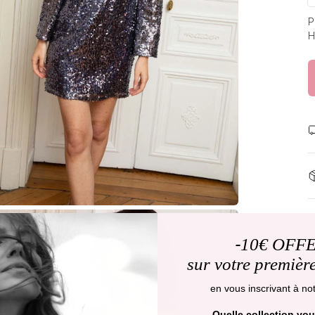
P
H
-
10€ OFF
'
sur votre premiè
3
en vous inscrivant à not
..
Quelle collection vou