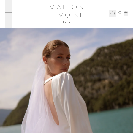
Ignorer et passer au contenu
Maison Lemoine
Connex
Eshop
Notre maison
Prenons rendez-vous
ENGLISH