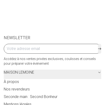
Retours et échanges possibles sous 14 jours. Des frais
de service seront facturés selon le pays d’expédition.
Cliquez ici
pour plus de détails.
NEWSLETTER
Accédez à nos ventes privées exclusives, coulisses et conseils
pour préparer votre évènement
MAISON LEMOINE
À propos
Nos revendeurs
Seconde main : Second Bonheur
Mentions légales