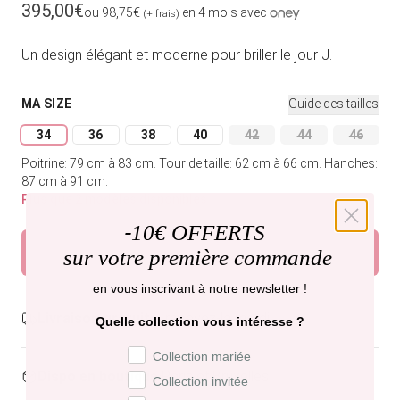
Prix habituel
395,00€
ou 98,75€
en 4 mois avec
(+ frais)
Un design élégant et moderne pour briller le jour J.
MA SIZE
Guide des tailles
34
36
38
40
42
44
46
Variante épuisée ou indisponible
Variante épuisée ou indisponible
Variante épuisée ou indisponible
Variante épuisée ou indisponible
Variante épuisée ou indi
Variante épuisée
Variant
Poitrine: 79 cm à 83 cm.
Tour de taille: 62 cm à 66 cm.
Hanches:
87 cm à 91 cm.
Plus que 2 modèles disponibles
-
10€ OFFERTS
Ajouter au panier
sur votre première commande
en vous inscrivant à notre newsletter !
Livraison gratuite,
recevez-la mardi .
Quelle collection vous intéresse ?
Préférence de collection
Collection mariée
Dispo en boutique
Paris et Bruxelles
Collection invitée