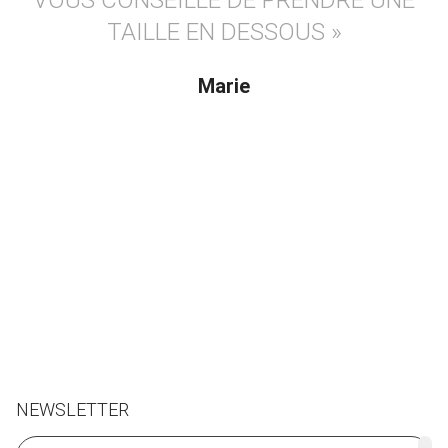
VOUS CONSEILLE DE PRENDRE UNE
intemporelle.
TAILLE EN DESSOUS »
Conseils d'entretien pour prendre soin de votre pièce et
la garder longtemps : nettoyage à sec.
Marie
NEWSLETTER