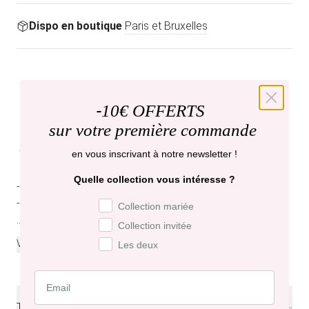
Dispo en boutique
Paris et Bruxelles
-
10€ OFFERTS
MATIÈRE
sur votre première commande
FABRIQUÉ EN
NATURELLE
EUROPE
GRANDE
COMPATIBLE
en vous inscrivant à notre newsletter !
Quelle collection vous intéresse ?
- Robe longue
- Longueur depuis l’épaule : 156 cm (taille 38)
Préférence de collection
Collection mariée
...
...
Collection invitée
VOIR PLUS
Les deux
Traçabilité & compositions