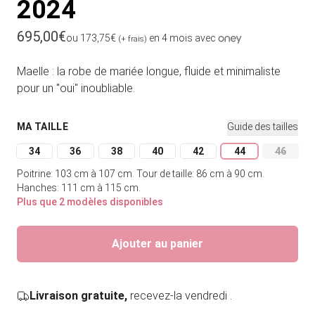
2024
Prix habituel
695,00€
ou 173,75€
en 4 mois avec
(+ frais)
Maelle : la robe de mariée longue, fluide et minimaliste
pour un "oui" inoubliable.
MA TAILLE
Guide des tailles
34
36
38
40
42
44
46
Variante épuisée ou indisponible
Variante épuisée ou indisponible
Variante épuisée ou indisponible
Variante épuisée ou indisponible
Variante épuisée ou indi
Variante épuisée
Variant
Poitrine: 103 cm à 107 cm.
Tour de taille: 86 cm à 90 cm.
Hanches: 111 cm à 115 cm.
Plus que 2 modèles disponibles
Ajouter au panier
Livraison gratuite,
recevez-la vendredi .