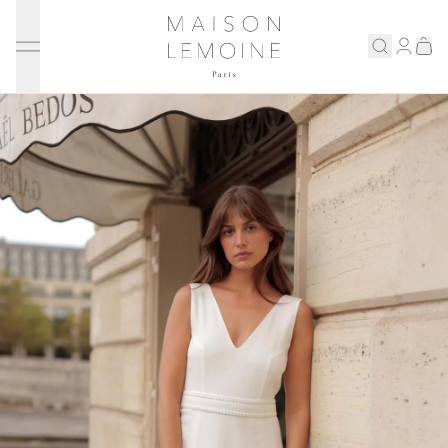
Ignorer et passer au contenu
Maison Lemoine
Connex
Eshop
Notre maison
Prenons rendez-vous
ENGLISH