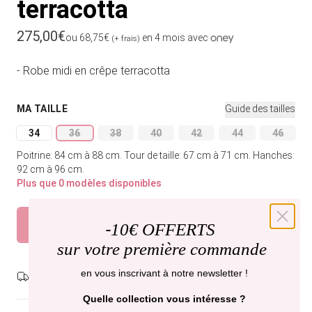
terracotta
Prix habituel
275,00€
ou 68,75€
en 4 mois avec
(+ frais)
- Robe midi en crêpe terracotta
MA TAILLE
Guide des tailles
34
36
38
40
42
44
46
Variante épuisée ou indisponible
Variante épuisée ou indisponible
Variante épuisée ou indisponible
Variante épuisée ou indisponible
Variante épuisée ou indi
Variante épuisée
Variant
Poitrine: 84 cm à 88 cm.
Tour de taille: 67 cm à 71 cm.
Hanches:
92 cm à 96 cm.
Plus que 0 modèles disponibles
Épuisé
Prévenez-moi
-
10€ OFFERTS
sur votre première commande
en vous inscrivant à notre newsletter !
Livraison gratuite,
recevez-la vendredi .
Quelle collection vous intéresse ?