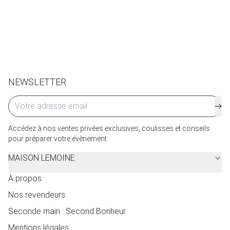
Retours et échanges possibles sous 14 jours. Des frais
de service seront facturés selon le pays d’expédition.
Cliquez ici
pour plus de détails.
NEWSLETTER
Accédez à nos ventes privées exclusives, coulisses et conseils
pour préparer votre évènement
MAISON LEMOINE
À propos
Nos revendeurs
Seconde main : Second Bonheur
Mentions légales