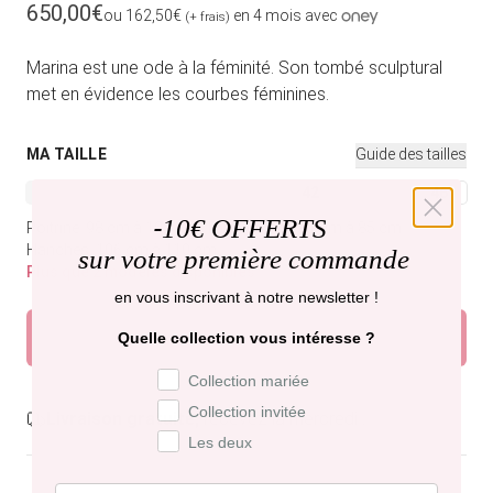
Prix habituel
650,00€
ou 162,50€
en 4 mois avec
(+ frais)
Marina est une ode à la féminité. Son tombé sculptural
met en évidence les courbes féminines.
MA TAILLE
Guide des tailles
34
36
38
40
42
44
46
Variante épuisée ou indisponible
Variante épuisée ou indisponible
Variante épuisée ou indisponible
Variante épuisée ou indisponible
Variante épuisée ou indi
Variante épuisée
Variant
-
10€ OFFERTS
Poitrine: 98 cm à 102 cm.
Tour de taille: 81 cm à 85 cm.
Hanches: 106 cm à 110 cm.
sur votre première commande
Plus que 2 modèles disponibles
en vous inscrivant à notre newsletter !
Ajouter au panier
Quelle collection vous intéresse ?
Préférence de collection
Collection mariée
Collection invitée
Livraison gratuite,
recevez-la mercredi .
Les deux