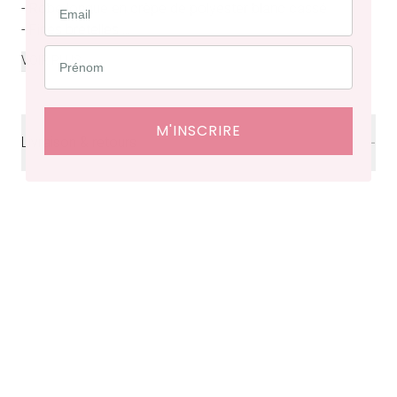
- Robe longue en crêpe de polyester blanc cassé
- Fines bretelles
...
VOIR PLUS
M'INSCRIRE
Livraison & retours
Livraison
offerte en France à partir de 200€ d'achat.
Délais de livraison : 48 heures en France, ⁠3 à 10 jours à
l'international.
Retraits en boutiques (Paris et Bruxelles) : 3 à 5 jours.
Retours et échanges possibles sous 14 jours. Des frais
de service seront facturés selon le pays d’expédition.