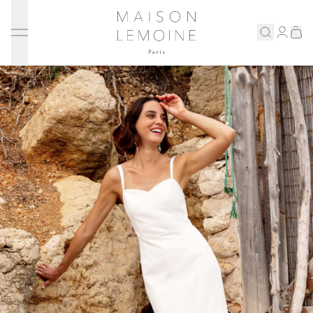
Ignorer et passer au contenu
Maison Lemoine
Connex
Eshop
Notre maison
Prenons rendez-vous
ENGLISH