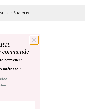
ivraison & retours
ivraison
offerte en France à partir de 200€
'achat.
élais de livraison : 48 heures en France, ⁠3 à 10
ERTS
ours à l'international.
re commande
etraits en boutiques (Paris et Bruxelles) : 3 à 5
re newsletter !
ours.
s intéresse ?
etours et échanges possibles sous 14 jours. Des
llection
ariée
rais de service seront facturés selon le pays
vitée
’expédition.
liquez ici
pour plus de détails.