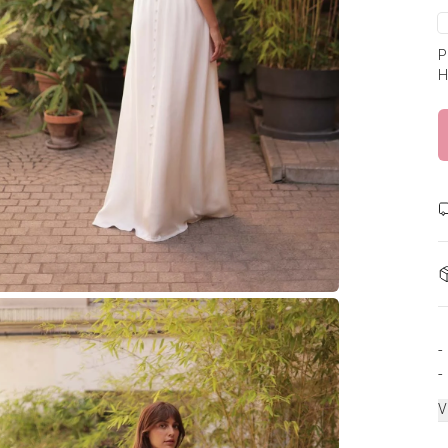
P
H
-
-
V