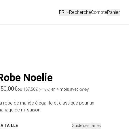
Connexion
FR
Recherche
Compte
Panier
FRANÇAIS
ENGLISH
Robe Noelie
rix habituel
50,00€
ou 187,50€
en 4 mois avec
(+ frais)
a robe de mariée élégante et classique pour un
ariage de mi-saison.
MA TAILLE
Guide des tailles