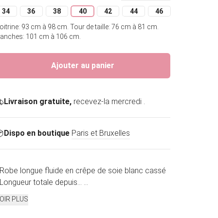
34
36
38
40
42
44
46
Variante épuisée ou indisponible
Variante épuisée ou indisponible
Variante épuisée ou indisponible
Variante épuisée ou indisponible
Variante épuisée ou indisponible
Variante épuisée ou indis
Variante épuisée o
oitrine: 93 cm à 98 cm.
Tour de taille: 76 cm à 81 cm.
anches: 101 cm à 106 cm.
Ajouter au panier
Livraison gratuite,
recevez-la mercredi .
Dispo en boutique
Paris et Bruxelles
 Robe longue fluide en crêpe de soie blanc cassé
 Longueur totale depuis...
...
OIR PLUS