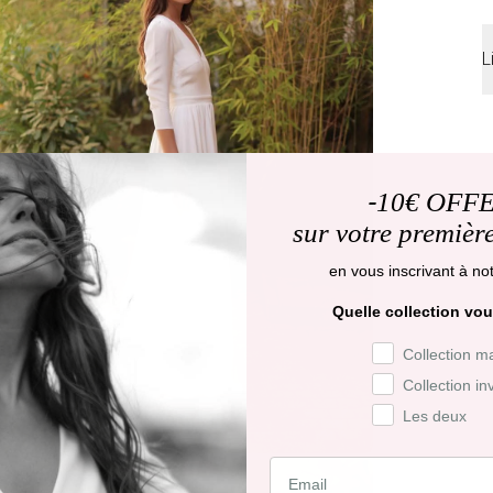
L
L
d
D
-
10€ OFF
j
sur votre premiè
R
en vous inscrivant à not
j
Quelle collection vou
R
Préférence de co
Collection m
f
Collection in
d
Les deux
C