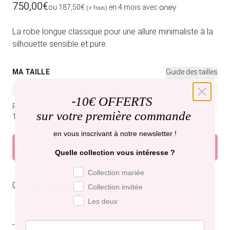
Prix habituel
750,00€
ou 187,50€
en 4 mois avec
(+ frais)
La robe longue classique pour une allure minimaliste à la
silhouette sensible et pure.
MA TAILLE
Guide des tailles
36
38
40
42
34
44
46
Variante épuisée ou indisponible
Variante épuisée ou indisponible
Variante épuisée ou indisponible
Variante épuisée ou indisponible
Variante épuisée ou indi
Variante épuisée
Variant
-
10€ OFFERTS
Poitrine: 93 cm à 98 cm.
Tour de taille: 76 cm à 81 cm.
Hanches:
sur votre première commande
101 cm à 106 cm.
en vous inscrivant à notre newsletter !
Ajouter au panier
Quelle collection vous intéresse ?
Préférence de collection
Collection mariée
Livraison gratuite,
recevez-la mercredi .
Collection invitée
Les deux
- Robe longue fluide en crêpe de soie blanc cassé