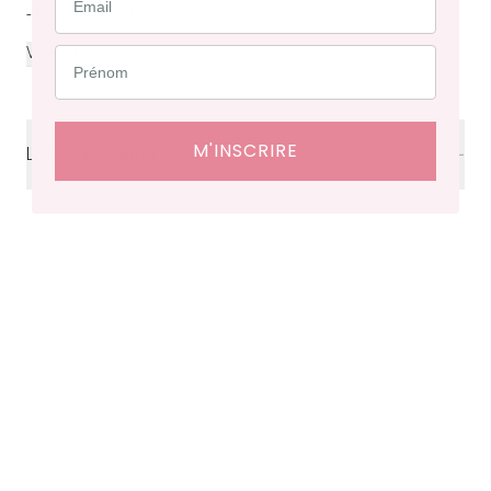
- Longueur totale...
...
VOIR PLUS
M'INSCRIRE
Livraison & retours
Livraison
offerte en France à partir de 200€ d'achat.
Délais de livraison : 48 heures en France, ⁠3 à 10 jours à
l'international.
Retraits en boutiques (Paris et Bruxelles) : 3 à 5 jours.
Retours et échanges possibles sous 14 jours. Des frais
de service seront facturés selon le pays d’expédition.
Cliquez ici
pour plus de détails.