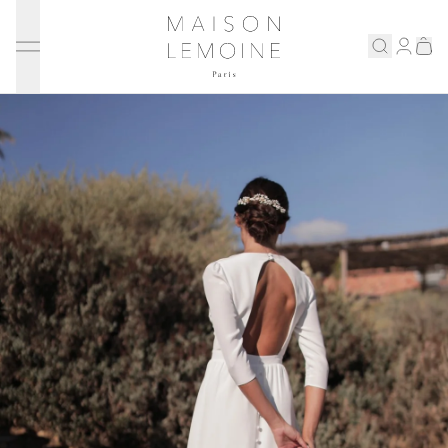
Ignorer et passer au contenu
Maison Lemoine
Connex
Eshop
Notre maison
Prenons rendez-vous
ENGLISH