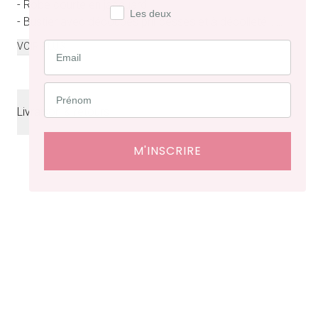
- Robe courte en jacquard
Les deux
- Bustier avec découpes princesses et à décolleté...
...
VOIR PLUS
Livraison & retours
Livraison
offerte en France à partir de 200€ d'achat.
M'INSCRIRE
Délais de livraison : 48 heures en France, ⁠3 à 10 jours à
l'international.
Retraits en boutiques (Paris et Bruxelles) : 3 à 5 jours.
Retours et échanges possibles sous 14 jours. Des frais
de service seront facturés selon le pays d’expédition.
Cliquez ici
pour plus de détails.