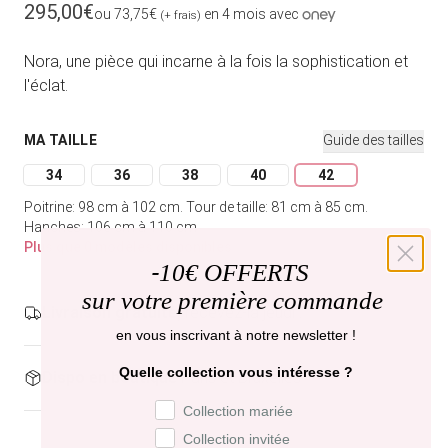
Prix habituel
295,00€
ou 73,75€
en 4 mois avec
(+ frais)
Nora, une pièce qui incarne à la fois la sophistication et
l'éclat.
MA TAILLE
Guide des tailles
34
36
38
40
42
Variante épuisée ou indisponible
Variante épuisée ou indisponible
Variante épuisée ou indisponible
Variante épuisée ou indispon
Variante épuisée o
Poitrine: 98 cm à 102 cm.
Tour de taille: 81 cm à 85 cm.
Hanches: 106 cm à 110 cm.
Plus que 0 modèles disponibles
-
10€ OFFERTS
Ajouter au panier
sur votre première commande
Livraison gratuite,
recevez-la jeudi .
en vous inscrivant à notre newsletter !
Quelle collection vous intéresse ?
Dispo en boutique
Paris et Bruxelles
Préférence de collection
Collection mariée
Collection invitée