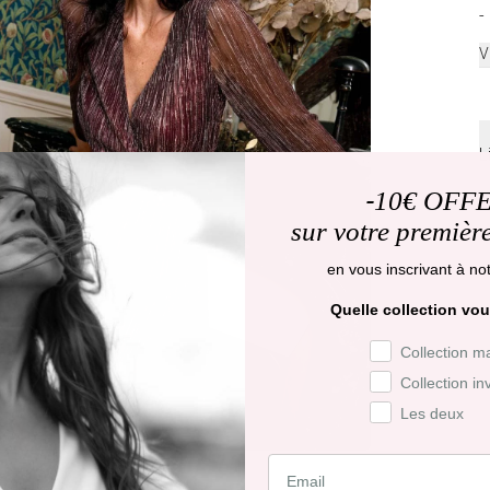
-
V
L
-
10€ OFF
L
d
sur votre premiè
en vous inscrivant à not
D
j
Quelle collection vou
Préférence de co
Collection m
R
j
Collection in
Les deux
R
f
d