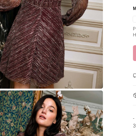
P
H
-
3