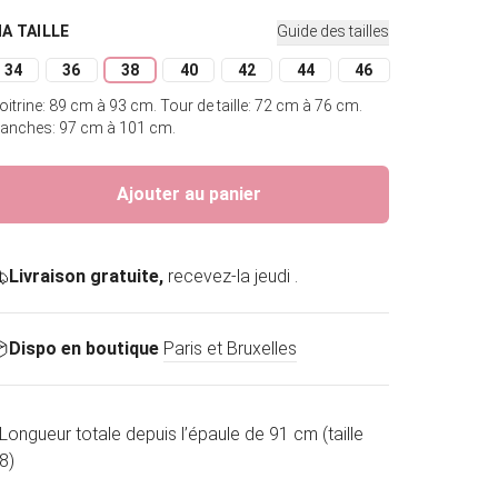
MA TAILLE
Guide des tailles
34
36
38
40
42
44
46
Variante épuisée ou indisponible
Variante épuisée ou indisponible
Variante épuisée ou indisponible
Variante épuisée ou indisponible
Variante épuisée ou indisponible
Variante épuisée ou indis
Variante épuisée o
oitrine: 89 cm à 93 cm.
Tour de taille: 72 cm à 76 cm.
anches: 97 cm à 101 cm.
Ajouter au panier
Livraison gratuite,
recevez-la jeudi .
Dispo en boutique
Paris et Bruxelles
 Longueur totale depuis l’épaule de 91 cm (taille
8)