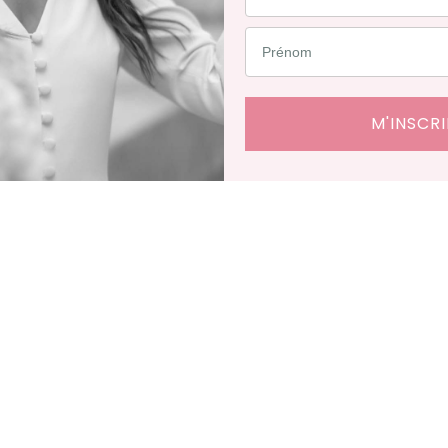
C
M'INSCRI