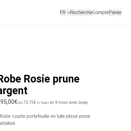
Connexion
FR
Recherche
Compte
Panier
FRANÇAIS
ENGLISH
Robe Rosie prune
argent
rix habituel
95,00€
ou 73,75€
en 4 mois avec
(+ frais)
 Robe courte portefeuille en tulle plissé prune
étallisé