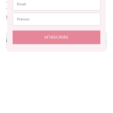
- Robe courte en crêpe de soie
- Longueur totale depuis l’épaule de 92...
...
VOIR PLUS
M'INSCRIRE
Livraison & retours
Livraison
offerte en France à partir de 200€ d'achat.
Délais de livraison : 48 heures en France, ⁠3 à 10 jours à
l'international.
Retraits en boutiques (Paris et Bruxelles) : 3 à 5 jours.
Retours et échanges possibles sous 14 jours. Des frais
de service seront facturés selon le pays d’expédition.