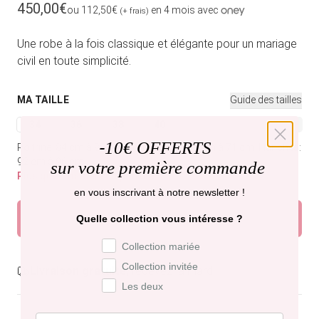
Prix habituel
450,00€
ou 112,50€
en 4 mois avec
(+ frais)
Une robe à la fois classique et élégante pour un mariage
civil en toute simplicité.
MA TAILLE
Guide des tailles
34
36
38
40
42
44
46
Variante épuisée ou indisponible
Variante épuisée ou indisponible
Variante épuisée ou indisponible
Variante épuisée ou indisponible
Variante épuisée ou indi
Variante épuisée
Variant
-
10€ OFFERTS
Poitrine: 84 cm à 88 cm.
Tour de taille: 67 cm à 71 cm.
Hanches:
92 cm à 96 cm.
sur votre première commande
Plus que 1 modèle disponible
en vous inscrivant à notre newsletter !
Ajouter au panier
Quelle collection vous intéresse ?
Préférence de collection
Collection mariée
Collection invitée
Livraison gratuite,
recevez-la mardi .
Les deux