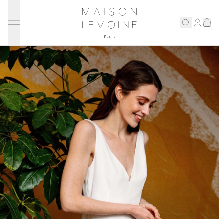
Ignorer et passer au contenu
Maison Lemoine
Connex
Eshop
Notre maison
Prenons rendez-vous
ENGLISH