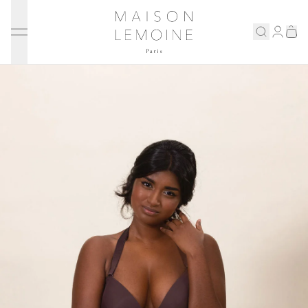
Ignorer et passer au contenu
Maison Lemoine
Connex
Eshop
Notre maison
Prenons rendez-vous
ENGLISH