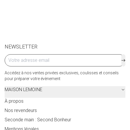
Retours et échanges possibles sous 14 jours. Des frais
de service seront facturés selon le pays d’expédition.
Cliquez ici
pour plus de détails.
NEWSLETTER
Accédez à nos ventes privées exclusives, coulisses et conseils
pour préparer votre évènement
MAISON LEMOINE
À propos
Nos revendeurs
Seconde main : Second Bonheur
Mentions légales