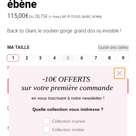
ébène
Prix habituel
115,00€
ou 28,75€
en 4 mois avec
(+ frais)
Back to Glam, le soutien gorge grand dos nu invisible !
MA TAILLE
Guide des tailles
1
2
3
4
5
6
7
8
9
Variante épuisée ou indisponible
Variante épuisée ou indisponible
Variante épuisée ou indisponible
Variante épuisée ou indisponible
Variante épuisée ou indisponible
Variante épuisée ou indisp
Variante épuisée ou
Variante épui
Varian
Plus que 1 modèle disponible
-
10€ OFFERTS
Ajouter au panier
sur votre première commande
en vous inscrivant à notre newsletter !
Livraison gratuite,
recevez-la mercredi .
Quelle collection vous intéresse ?
Préférence de collection
Collection mariée
Dispo en boutique
Paris et Bruxelles
Collection invitée