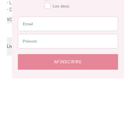
- Longueur depuis l’épaule: 162 cm pour un 38
Les deux
- Décolleté en V...
...
VOIR PLUS
Livraison & retours
Livraison
offerte en France à partir de 200€ d'achat.
M'INSCRIRE
Délais de livraison : 48 heures en France, ⁠3 à 10 jours à
l'international.
Retraits en boutiques (Paris et Bruxelles) : 3 à 5 jours.
Retours et échanges possibles sous 14 jours. Des frais
de service seront facturés selon le pays d’expédition.