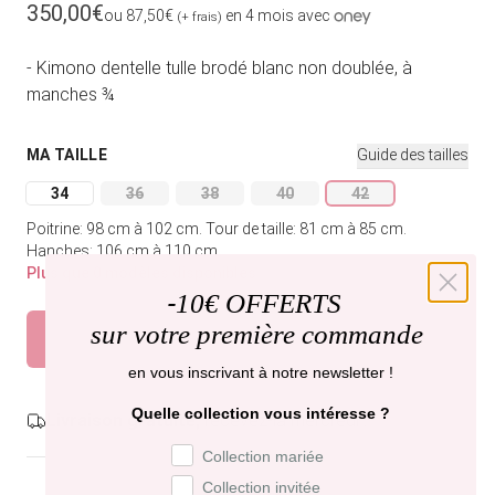
Prix habituel
350,00€
ou 87,50€
en 4 mois avec
(+ frais)
- Kimono dentelle tulle brodé blanc non doublée, à
manches ¾
MA TAILLE
Guide des tailles
34
36
38
40
42
Variante épuisée ou indisponible
Variante épuisée ou indisponible
Variante épuisée ou indisponible
Variante épuisée ou indispon
Variante épuisée o
Poitrine: 98 cm à 102 cm.
Tour de taille: 81 cm à 85 cm.
Hanches: 106 cm à 110 cm.
Plus que 0 modèles disponibles
-
10€ OFFERTS
Épuisé
sur votre première commande
Prévenez-moi
en vous inscrivant à notre newsletter !
Quelle collection vous intéresse ?
Livraison gratuite,
recevez-la mercredi .
Préférence de collection
Collection mariée
Collection invitée