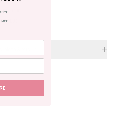
 Longueur...
...
llection
ariée
vitée
OIR PLUS
ivraison & retours
ivraison
offerte en France à partir de 200€
'achat.
élais de livraison : 48 heures en France, ⁠3 à 10
RE
ours à l'international.
etraits en boutiques (Paris et Bruxelles) : 3 à 5
ours.
etours et échanges possibles sous 14 jours. Des
rais de service seront facturés selon le pays