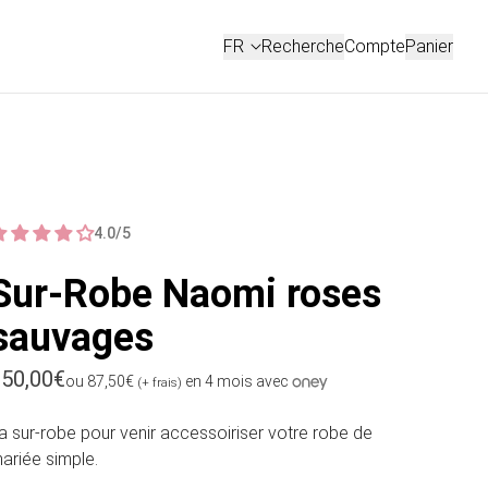
Connexion
FR
Recherche
Compte
Panier
FRANÇAIS
ENGLISH
4.0/5
Sur-Robe Naomi roses
sauvages
rix habituel
50,00€
ou 87,50€
en 4 mois avec
(+ frais)
a sur-robe pour venir accessoiriser votre robe de
ariée simple.