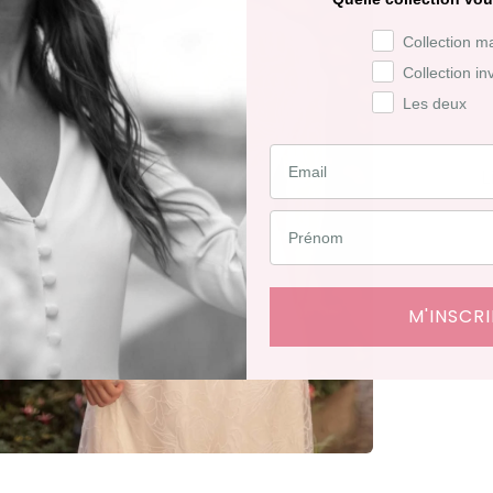
-
Préférence de co
Collection m
Collection in
V
Les deux
L
L
d
D
M'INSCRI
j
R
j
R
f