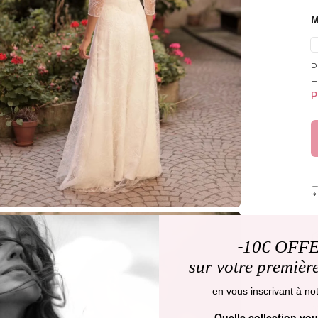
P
H
P
-
10€ OFF
sur votre premiè
-
en vous inscrivant à not
r
Quelle collection vou