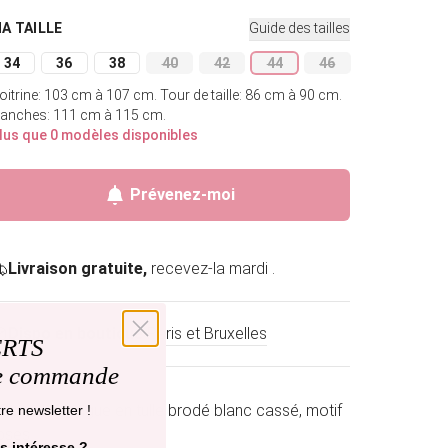
MA TAILLE
Guide des tailles
34
36
38
40
42
44
46
Variante épuisée ou indisponible
Variante épuisée ou indisponible
Variante épuisée ou indisponible
Variante épuisée ou indisponible
Variante épuisée ou indisponible
Variante épuisée ou indis
Variante épuisée o
oitrine: 103 cm à 107 cm.
Tour de taille: 86 cm à 90 cm.
anches: 111 cm à 115 cm.
lus que 0 modèles disponibles
Épuisé
Prévenez-moi
Livraison gratuite,
recevez-la mardi .
Dispo en boutique
Paris et Bruxelles
ERTS
re commande
 Sur-robe longue en tulle brodé blanc cassé, motif
re newsletter !
oses
s intéresse ?