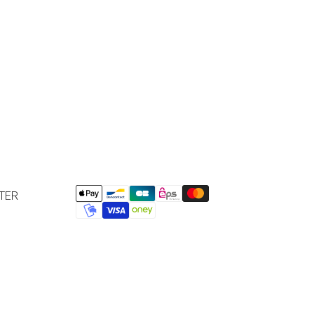
’expédition.
liquez ici
pour plus de détails.
TER