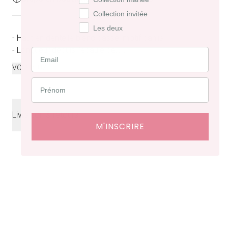
Collection invitée
Les deux
- Haut en dentelle blanc cassé, motif dahlia
- Longueur depuis l’épaule de...
...
VOIR PLUS
Livraison & retours
M'INSCRIRE
Livraison
offerte en France à partir de 200€ d'achat.
Délais de livraison : 48 heures en France, ⁠3 à 10 jours à
l'international.
Retraits en boutiques (Paris et Bruxelles) : 3 à 5 jours.
Retours et échanges possibles sous 14 jours. Des frais