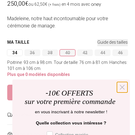
Prix habituel
250,00€
ou 62,50€
en 4 mois avec
(+ frais)
Madeleine, notre haut incontournable pour votre
cérémonie de mariage.
MA TAILLE
Guide des tailles
34
36
38
40
42
44
46
Variante épuisée ou indisponible
Variante épuisée ou indisponible
Variante épuisée ou indisponible
Variante épuisée ou indisponible
Variante épuisée ou indi
Variante épuisée
Variant
Poitrine: 93 cm à 98 cm.
Tour de taille: 76 cm à 81 cm.
Hanches:
101 cm à 106 cm.
Plus que 0 modèles disponibles
Épuisé
-
10€ OFFERTS
Prévenez-moi
sur votre première commande
en vous inscrivant à notre newsletter !
Livraison gratuite,
recevez-la jeudi .
Quelle collection vous intéresse ?
Préférence de collection
Dispo en boutique
Paris et Bruxelles
Collection mariée