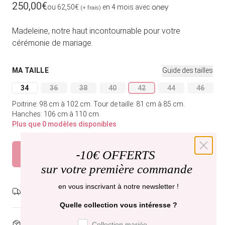
Prix habituel
250,00€
ou 62,50€
en 4 mois avec
(+ frais)
Madeleine, notre haut incontournable pour votre
cérémonie de mariage.
MA TAILLE
Guide des tailles
34
36
38
40
42
44
46
Variante épuisée ou indisponible
Variante épuisée ou indisponible
Variante épuisée ou indisponible
Variante épuisée ou indisponible
Variante épuisée ou indi
Variante épuisée
Variant
Poitrine: 98 cm à 102 cm.
Tour de taille: 81 cm à 85 cm.
Hanches: 106 cm à 110 cm.
Plus que 0 modèles disponibles
Épuisé
-
10€ OFFERTS
Prévenez-moi
sur votre première commande
en vous inscrivant à notre newsletter !
Livraison gratuite,
recevez-la mercredi .
Quelle collection vous intéresse ?
Préférence de collection
Dispo en boutique
Paris et Bruxelles
Collection mariée