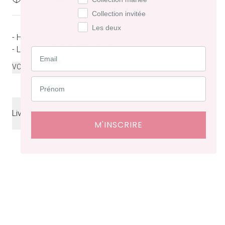
Collection invitée
Les deux
- Haut en dentelle blanc cassé, motif dahlia
- Longueur depuis l’épaule de...
...
VOIR PLUS
Livraison & retours
M'INSCRIRE
Livraison
offerte en France à partir de 200€ d'achat.
Délais de livraison : 48 heures en France, ⁠3 à 10 jours à
l'international.
Retraits en boutiques (Paris et Bruxelles) : 3 à 5 jours.
Retours et échanges possibles sous 14 jours. Des frais