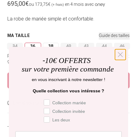
Prix habituel
695,00€
ou 173,75€
en 4 mois avec
(+ frais)
La robe de mariée simple et confortable.
MA TAILLE
Guide des tailles
34
36
38
40
42
44
46
Variante épuisée ou indisponible
Variante épuisée ou indisponible
Variante épuisée ou indisponible
Variante épuisée ou indisponible
Variante épuisée ou indi
Variante épuisée
Variant
Poitrine: 84 cm à 88 cm.
Tour de taille: 67 cm à 71 cm.
Hanches:
-
10€ OFFERTS
92 cm à 96 cm.
sur votre première commande
en vous inscrivant à notre newsletter !
Ajouter au panier
Quelle collection vous intéresse ?
Préférence de collection
Livraison gratuite,
recevez-la jeudi .
Collection mariée
Collection invitée
Les deux
- Robe longue fluide en crêpe acétate blanc cassé