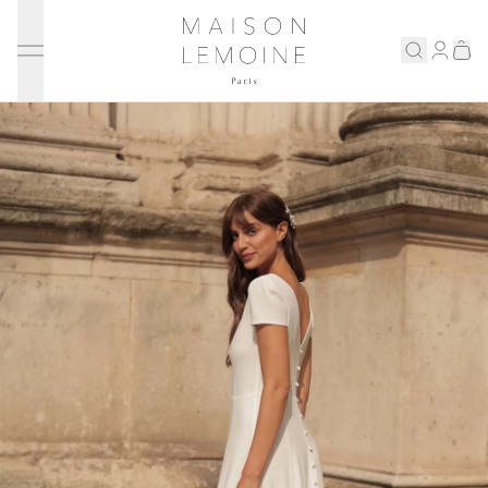
Ignorer et passer au contenu
Maison Lemoine
Connex
Eshop
Notre maison
Prenons rendez-vous
ENGLISH