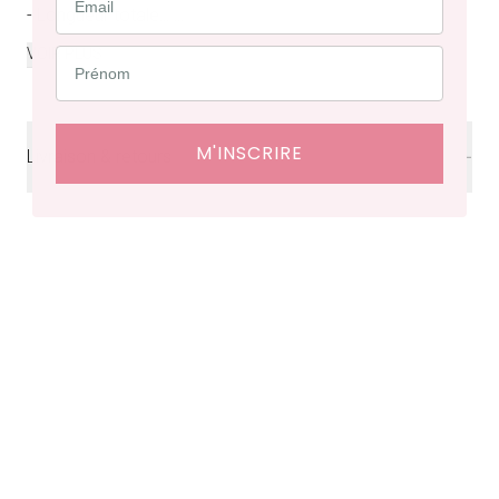
- Longueur totale...
...
VOIR PLUS
M'INSCRIRE
Livraison & retours
Livraison
offerte en France à partir de 200€ d'achat.
Délais de livraison : 48 heures en France, ⁠3 à 10 jours à
l'international.
Retraits en boutiques (Paris et Bruxelles) : 3 à 5 jours.
Retours et échanges possibles sous 14 jours. Des frais
de service seront facturés selon le pays d’expédition.
Cliquez ici
pour plus de détails.