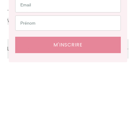
- Longueur totale...
...
VOIR PLUS
M'INSCRIRE
Livraison & retours
Livraison
offerte en France à partir de 200€ d'achat.
Délais de livraison : 48 heures en France, ⁠3 à 10 jours à
l'international.
Retraits en boutiques (Paris et Bruxelles) : 3 à 5 jours.
Retours et échanges possibles sous 14 jours. Des frais
de service seront facturés selon le pays d’expédition.