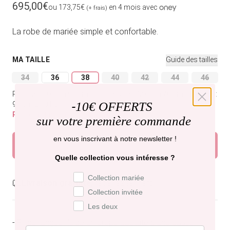
Prix habituel
695,00€
ou 173,75€
en 4 mois avec
(+ frais)
La robe de mariée simple et confortable.
MA TAILLE
Guide des tailles
34
36
38
40
42
44
46
Variante épuisée ou indisponible
Variante épuisée ou indisponible
Variante épuisée ou indisponible
Variante épuisée ou indisponible
Variante épuisée ou indi
Variante épuisée
Variant
Poitrine: 89 cm à 93 cm.
Tour de taille: 72 cm à 76 cm.
Hanches:
-
10€ OFFERTS
97 cm à 101 cm.
Plus que 1 modèle disponible
sur votre première commande
en vous inscrivant à notre newsletter !
Ajouter au panier
Quelle collection vous intéresse ?
Préférence de collection
Collection mariée
Livraison gratuite,
recevez-la mardi .
Collection invitée
Les deux
- Robe longue fluide en crêpe acétate blanc cassé