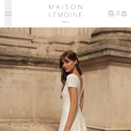
Ignorer et passer au contenu
Maison Lemoine
Connex
Eshop
Notre maison
Prenons rendez-vous
ENGLISH